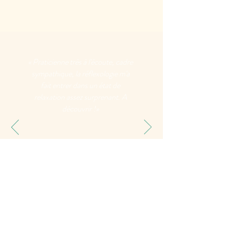
« Praticienne très à l'écoute, cadre
sympathique, la réflexologie m'a
fait entrer dans un état de
relaxation assez surprenant. A
découvrir !»
Edith. C