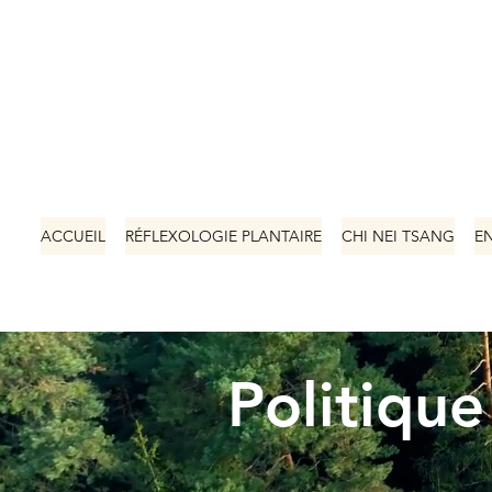
ISABELLE GRACIA
RÉFLEXOLOGUE CERTIFIÉE
PRATICIENNE
CHI NEI TSANG
ENERGÉTIQUE CHINOISE
SONOTHÉRAPIE
ACCUEIL
RÉFLEXOLOGIE PLANTAIRE
CHI NEI TSANG
E
Politique