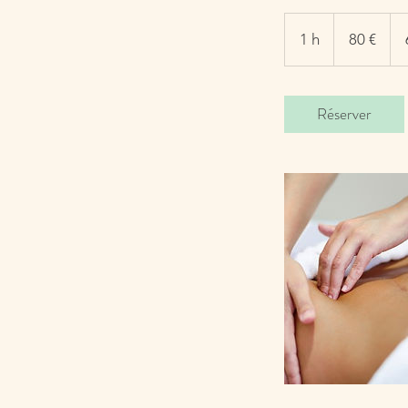
80
euros
1 h
1
80 €
Réserver